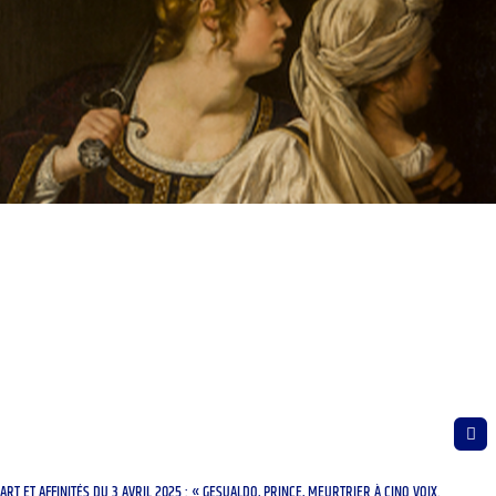
ART ET AFFINITÉS DU 3 AVRIL 2025 : « GESUALDO, PRINCE, MEURTRIER À CINQ VOIX.