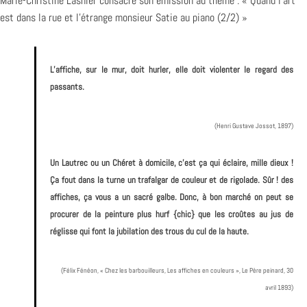
Marie-Christine Lasnier consacre son émission au thème : « Quand l’art
est dans la rue et l’étrange monsieur Satie au piano (2/2) »
L’affiche, sur le mur, doit hurler, elle doit violenter le regard des
passants.
(Henri Gustave Jossot, 1897)
Un Lautrec ou un Chéret à domicile, c’est ça qui éclaire, mille dieux !
Ça fout dans la turne un trafalgar de couleur et de rigolade. Sûr ! des
affiches, ça vous a un sacré galbe. Donc, à bon marché on peut se
procurer de la peinture plus hurf {chic} que les croûtes au jus de
réglisse qui font la jubilation des trous du cul de la haute.
(Félix Fénéon, « Chez les barbouilleurs, Les affiches en couleurs », Le Père peinard, 30
avril 1893)