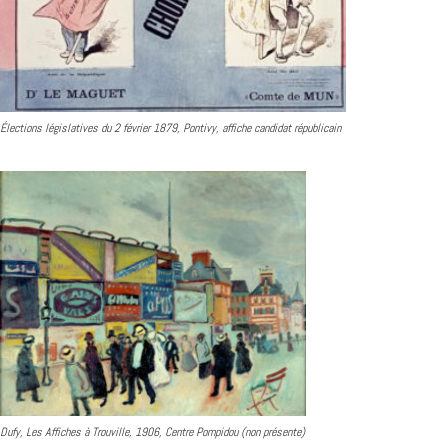
Élections législatives du 2 février 1879, Pontivy, affiche candidat républicain
Dufy, Les Affiches à Trouville, 1906, Centre Pompidou (non présente)