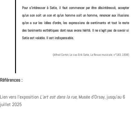
Pour s’intéresser à Satie, il faut commencer par être désintéressé, accepter
qu’un son soit un son et qu’un homme soit un homme, renoncer aux illusions
qu’on a sur les idées d’ordre, les expressions de sentiments et tout le reste
des boniments esthétiques dont nous avons hérité. Il ne s’agit pas de savoir si
Satie est valable. Il est indispensable.
(Alfred Cortot, Le cas Erik Satie, La Revue musicale, n°183, 1938)
Références :
Lien vers l’exposition
L’art est dans la rue
, Musée d’Orsay, jusqu’au 6
juillet 2025