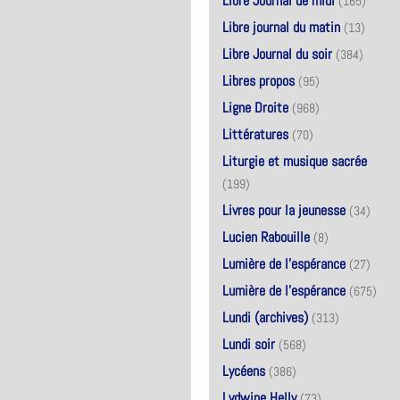
Libre Journal de midi
(165)
Libre journal du matin
(13)
Libre Journal du soir
(384)
Libres propos
(95)
Ligne Droite
(968)
Littératures
(70)
Liturgie et musique sacrée
(199)
Livres pour la jeunesse
(34)
Lucien Rabouille
(8)
Lumière de l'espérance
(27)
Lumière de l'espérance
(675)
Lundi (archives)
(313)
Lundi soir
(568)
Lycéens
(386)
Lydwine Helly
(73)