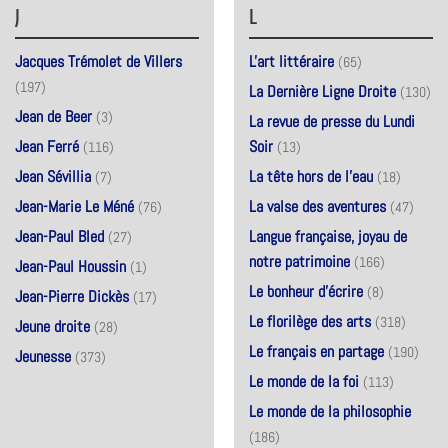
J
L
Jacques Trémolet de Villers
L'art littéraire
(65)
(197)
La Dernière Ligne Droite
(130)
Jean de Beer
(3)
La revue de presse du Lundi
Jean Ferré
Soir
(116)
(13)
Jean Sévillia
La tête hors de l'eau
(7)
(18)
Jean-Marie Le Méné
La valse des aventures
(76)
(47)
Jean-Paul Bled
Langue française, joyau de
(27)
notre patrimoine
(166)
Jean-Paul Houssin
(1)
Le bonheur d'écrire
(8)
Jean-Pierre Dickès
(17)
Le florilège des arts
(318)
Jeune droite
(28)
Le français en partage
(190)
Jeunesse
(373)
Le monde de la foi
(113)
Le monde de la philosophie
(186)