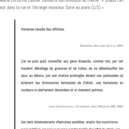
Marie-Christine Lasnier consacre son émission au thème : « Quand l’art
est dans la rue et l’étrange monsieur Satie au piano (1/2) »
Immense nausée des affiches.
(Baudelaire, Mon cœur mis à nu, 1864)
{Je ne puis que} conseiller aux gens écœurés, comme moi, par cet
insolent déballage de gravures et de toiles, de se débarbouiller les
yeux au dehors, par une station prolongée devant ces palissades où
éclatent les étonnantes fantaisies de Chéret, ces fantaisies en
couleurs si alertement dessinées et si vivement peintes.
(Joris-Karl Huysmans, L’Art moderne, Salon Officiel de 1880, 1884)
Ces lents échelonnements d’harmonies parallèles, emplis d’un mysticisme