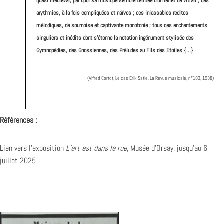
quasi
médiéval, par quoi sa musique semble teintée d’un reflet de vitrail ; ces
arythmies, à
la fois compliquées et naïves ; ces inlassables redites
mélodiques, de sournoise et
captivante monotonie ; tous ces enchantements
singuliers et inédits dont s’étonne la
notation ingénument stylisée des
Gymnopédies, des Gnossiennes, des Préludes au
Fils des Etoiles {…}
(Alfred Cortot, Le cas Erik Satie, La Revue musicale, n°183, 1938)
Références :
Lien vers l’exposition
L’art est dans la rue
, Musée d’Orsay, jusqu’au 6
juillet 2025