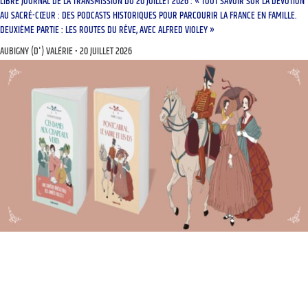
LIBRE JOURNAL DE LA TRANSMISSION DU 20 JUILLET 2026 : « TOUT SAVOIR SUR LA DÉVOTION
AU SACRÉ-CŒUR : DES PODCASTS HISTORIQUES POUR PARCOURIR LA FRANCE EN FAMILLE.
DEUXIÈME PARTIE : LES ROUTES DU RÊVE, AVEC ALFRED VIOLEY »
AUBIGNY (D') VALÉRIE
20 JUILLET 2026