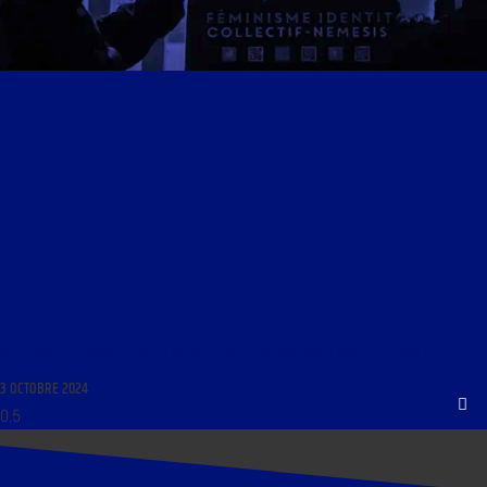
QUESTION(S) D’ENGAGEMENT DU 16 MAI : « NOUS RÉPONDONS À VOS QUESTIONS ! »
3 OCTOBRE 2024