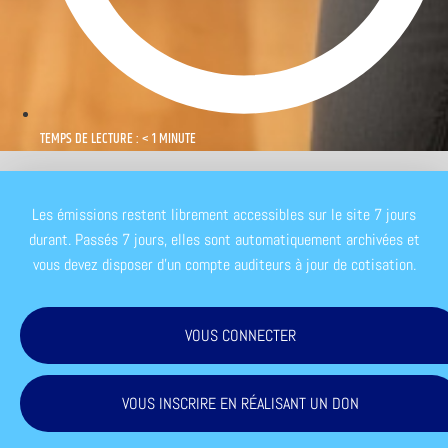
TEMPS DE LECTURE : < 1 MINUTE
Les émissions restent librement accessibles sur le site 7 jours
durant. Passés 7 jours, elles sont automatiquement archivées et
vous devez disposer d'un compte auditeurs à jour de cotisation.
VOUS CONNECTER
VOUS INSCRIRE EN RÉALISANT UN DON