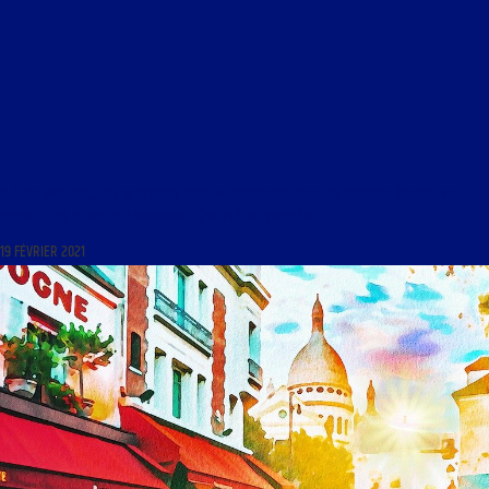
IL ÉTAIT UNE FOIS… DU 19 FÉVRIER 2021 : « L’AVENTURE DE LOUIS RENAULT (DEUXIÈME
PARTIE) ; LES RÊVES DE SAVONAROLE (PREMIÈRE PARTIE) »
19 FÉVRIER 2021