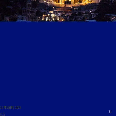
LIBRE JOURNAL DE LA PLUS GRANDE FRANCE DU 20 FÉVRIER 2021 : « A LA DÉCOUVERTE DES
ÉGLISES D’ORIENT (ÉPISODE 45) : L’ÉGLISE DE GÉORGIE (TROISIÈME PARTIE) ; QU’EST-CE
QU’UNE JOURNÉE RÉVOLUTIONNAIRE ? »
20 FÉVRIER 2021