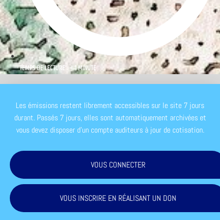
TEMPS DE LECTURE : < 1 MINUTE
Les émissions restent librement accessibles sur le site 7 jours
durant. Passés 7 jours, elles sont automatiquement archivées et
vous devez disposer d'un compte auditeurs à jour de cotisation.
VOUS CONNECTER
VOUS INSCRIRE EN RÉALISANT UN DON