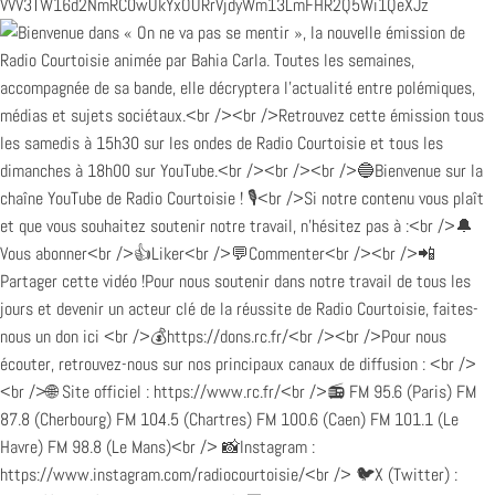
VVV3TW16d2NmRC0wUkYxOURrVjdyWm13LmFHR2Q5Wi1QeXJz