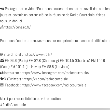
📲 Partager cette vidéo !Pour nous soutenir dans notre travail de tous les
jours et devenir un acteur clé de la réussite de Radio Courtoisie, faites-
nous un don ici
💰
https://dons.rc.fr/
Pour nous écouter, retrouvez-nous sur nos principaux canaux de diffusion :
🌐 Site officiel :
https://www.rc.fr/
📻 FM 95.6 (Paris) FM 87.8 (Cherbourg) FM 104.5 (Chartres) FM 100.6
(Caen) FM 101.1 (Le Havre) FM 98.8 (Le Mans)
📸Instagram :
https://www.instagram.com/radiocourtoisie/
🐦X (Twitter) :
https://x.com/radiocourtoisie
🟦 Facebook :
https://www.facebook.com/radiocourtoisie
Merci pour votre fidélité et votre soutien !
#RadioCourtoisie