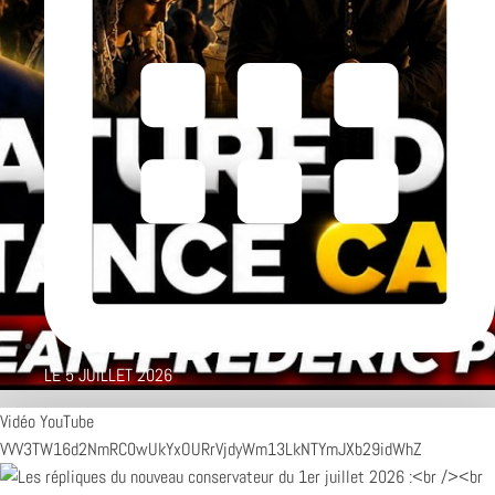
LE
5 JUILLET 2026
Vidéo YouTube
VVV3TW16d2NmRC0wUkYxOURrVjdyWm13LkNTYmJXb29idWhZ