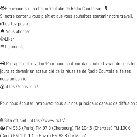
🔵Bienvenue sur la chaîne YouTube de Radio Courtoisie ! 🎙️
Si notre contenu vous plaît et que vous souhaitez soutenir notre travail,
n’hésitez pas à :
🔔 Vous abonner
👍Liker
💬Commenter
📲 Partager cette vidéo !Pour nous soutenir dans notre travail de tous les
jours et devenir un acteur clé de la réussite de Radio Courtoisie, faites-
nous un don ici
💰
https://dons.rc.fr/
Pour nous écouter, retrouvez-nous sur nos principaux canaux de diffusion :
🌐 Site officiel :
https://www.rc.fr/
📻 FM 95.6 (Paris) FM 87.8 (Cherbourg) FM 104.5 (Chartres) FM 100.6
(Caen) FM 101.1 (Le Havre) FM 98.8 (Le Mans)