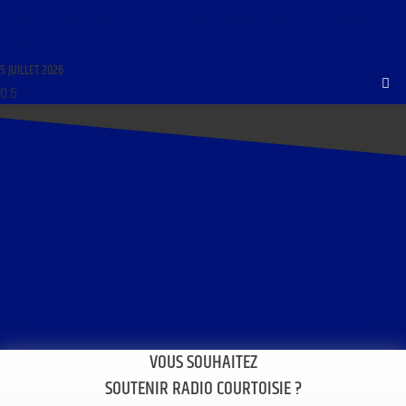
HAMZA LA DOUANE, CANICULE ET LIBERTÉ ! ON NE VA PAS S’MENTIR #7 AVEC SARDOCHE ET
BERCOFF
5 JUILLET 2026
VOUS SOUHAITEZ
SOUTENIR RADIO COURTOISIE ?