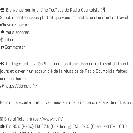
🔵 Bienvenue sur la chaîne YouTube de Radio Courtoisie ! 🎙️
Si notre contenu vous plaît et que vous souhaitez soutenir notre travail,
n’hésitez pas à :
🔔 Vous abonner
👍Liker
💬Commenter
📲 Partager cette vidéo !Pour nous soutenir dans notre travail de tous les
jours et devenir un acteur clé de la réussite de Radio Courtoisie, faites-
nous un don ici
💰
https://dons.rc.fr/
Pour nous écouter, retrouvez-nous sur nos principaux canaux de diffusion :
🌐 Site officiel :
https://www.rc.fr/
📻 FM 95.6 (Paris) FM 87.8 (Cherbourg) FM 104.5 (Chartres) FM 100.6