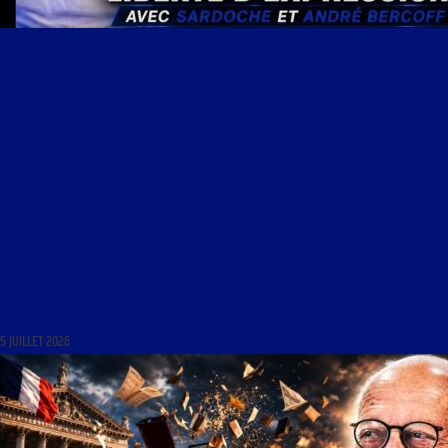
HAMZA LA DOUANE, CANICULE ET LIBERTÉ ! ON NE VA PAS S’MENTIR #7 AVEC SARDOCHE ET
BERCOFF
5 JUILLET 2026