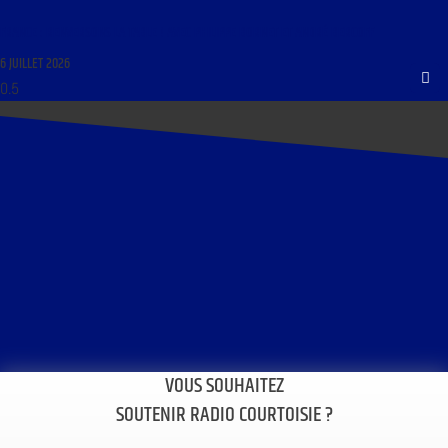
FRANCE : RENVERSONS LA TABLE ! AVEC PHILIPPE BORNET ET ANDRÉ BERCOFF
6 JUILLET 2026
VOUS SOUHAITEZ
SOUTENIR RADIO COURTOISIE ?