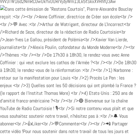
VVV3TW16d2NmRC0wUkYxOURrVjdyWm13Lk5tSkxXVHhfQ3Aw