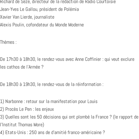
Richard de Seze, directeur de la rédaction de Radio Courtoisie
Jean-Yves Le Gallou, président de Polémia
Xavier Van Lierde, journaliste
Alexis Poulin, cofondateur du Monde Moderne
Thèmes :
De 17h30 à 18h30, le rendez-vous avec Anne Coffinier : qui veut exclure
les cathos de l’Armée ?
De 18h30 à 19h30, le rendez-vous de la réinformation :
1) Narbonne : retour sur la manifestation pour Louis
2) Procès Le Pen : les enjeux
3) Quelles sont les 50 décisions qui ont plombé la France ? (le rapport de
l’Institut Thomas More)
4) Etats-Unis : 250 ans de d’amitié franco-américaine ?