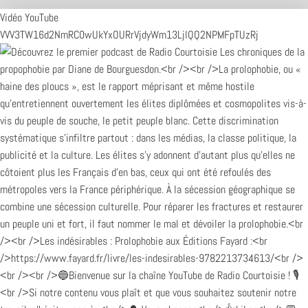
Vidéo YouTube
VVV3TW16d2NmRC0wUkYxOURrVjdyWm13LjlQQ2NPMFpTUzRj