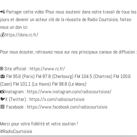
📲 Partager cette vidéo !Pour nous soutenir dans notre travail de tous les
jours et devenir un acteur clé de la réussite de Radio Courtoisie, faites-
nous un don ici
💰
https://dons.rc.fr/
Pour nous écouter, retrouvez-nous sur nos principaux canaux de diffusion :
🌐 Site officiel :
https://www.rc.fr/
📻 FM 95.6 (Paris) FM 87.8 (Cherbourg) FM 104.5 (Chartres) FM 100.6
(Caen) FM 101.1 (Le Havre) FM 98.8 (Le Mans)
📸Instagram :
https://www.instagram.com/radiocourtoisie/
🐦X (Twitter) :
https://x.com/radiocourtoisie
🟦 Facebook :
https://www.facebook.com/radiocourtoisie
Merci pour votre fidélité et votre soutien !
#RadioCourtoisie