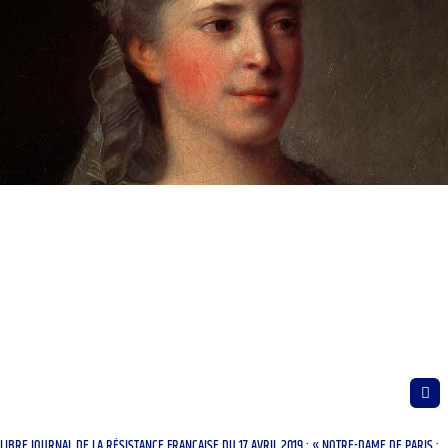
LIBRE JOURNAL DE LA RÉSISTANCE FRANÇAISE DU 17 AVRIL 2019 : « NOTRE-DAME DE PARIS ;