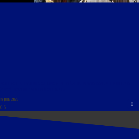
PROMENADE ET FLÂNERIES AU DOMAINE DE POÉSIE DU 18 MARS 1994 : « LE PRINTEMPS
(SUITE) ; DES TROUBADOURS À FAULKNER »
19 JUIN 2023