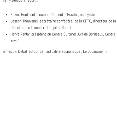
Thierry Delcourt reçoit :
Xavier Fontanet, ancien président
d’Essilor
, essayiste
Joseph Thouvenel, secrétaire confédéral de la
CFTC
, directeur de la
rédaction du
trimestriel Capital Social
Hervé Rehby, président du
Centre Culturel Juif de Bordeaux, Centre
Yavné
Thèmes : « Débat autour de l’actualité économique ; Le Judaïsme, »