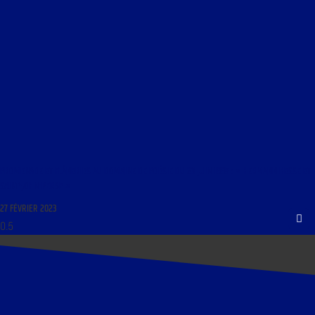
PROMENADE ET FLÂNERIES AU DOMAINE DE POÉSIE DU 23 JUIN 1995 : « HERMANN HESSE ET
SAINT-JOHN-PERSE »
27 FÉVRIER 2023