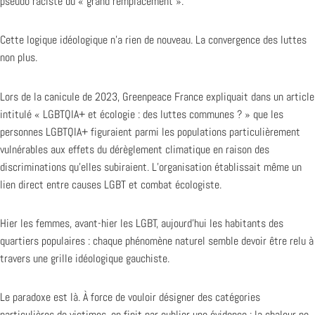
pseudo raciste du « grand remplacement ».
Cette logique idéologique n’a rien de nouveau. La convergence des luttes
non plus.
Lors de la canicule de 2023, Greenpeace France expliquait dans un article
intitulé « LGBTQIA+ et écologie : des luttes communes ? » que les
personnes LGBTQIA+ figuraient parmi les populations particulièrement
vulnérables aux effets du dérèglement climatique en raison des
discriminations qu’elles subiraient. L’organisation établissait même un
lien direct entre causes LGBT et combat écologiste.
Hier les femmes, avant-hier les LGBT, aujourd’hui les habitants des
quartiers populaires : chaque phénomène naturel semble devoir être relu à
travers une grille idéologique gauchiste.
Le paradoxe est là. À force de vouloir désigner des catégories
particulières de victimes, on finit par oublier une évidence : la chaleur ne