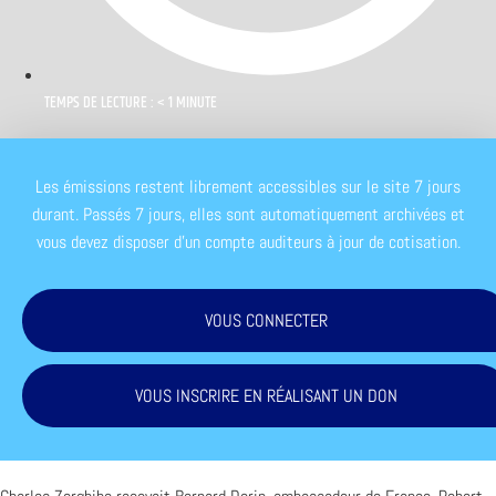
TEMPS DE LECTURE : < 1 MINUTE
Les émissions restent librement accessibles sur le site 7 jours
durant. Passés 7 jours, elles sont automatiquement archivées et
vous devez disposer d'un compte auditeurs à jour de cotisation.
VOUS CONNECTER
VOUS INSCRIRE EN RÉALISANT UN DON