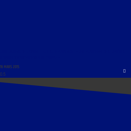
LIBRE JOURNAL DE LYDWINE HELLY DU 17 MARS 2015 : « UNE MUSICIENNE DES LUMIÈRES ;
REGARDS D’ACADÉMICIENS SUR L’ÉGYPTE »
16 MARS 2015