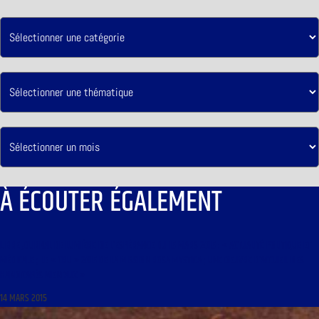
À ÉCOUTER ÉGALEMENT
LIBRE JOURNAL DE LUMIÈRE DE L’ESPÉRANCE DU 15 MARS 2015 : « ACTUALITÉ POLITIQUE ET
MÉDICALE ; LE « CRU » 2015 DE LA MISSION ROSA MYSTICA ; UNE OEUVRE D’ACCUEIL DES
HANDICAPÉS MENTAUX »
14 MARS 2015