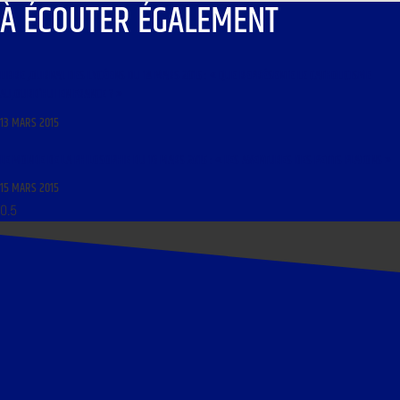
À ÉCOUTER ÉGALEMENT
LIBRE JOURNAL DES LYCÉENS DU 14 MARS 2015 : « QUE REPRÉSENTE LE CATHOLICISME
AUJOURD’HUI EN FRANCE ? »
13 MARS 2015
LE MONDE DE LA PHILOSOPHIE DU 16 MARS 2015 : « LES AVENTURES DES PETITS PLATONS »
15 MARS 2015