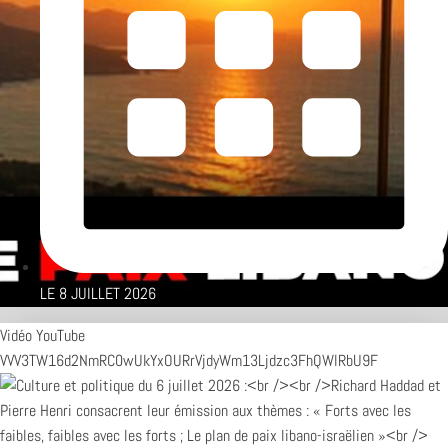
LE
8 JUILLET 2026
Vidéo YouTube
VVV3TW16d2NmRC0wUkYxOURrVjdyWm13Ljdzc3FhQWlRbU9F