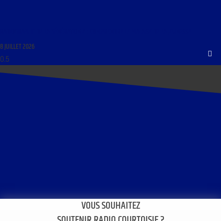
RADIOGRAPHIE DE LA GÉNÉRATION Z : COMPRENDRE LE MALAISE DE LA JEUNESSE
8 JUILLET 2026
VOUS SOUHAITEZ
SOUTENIR RADIO COURTOISIE ?