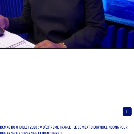
RCMAG DU 8 JUILLET 2026 : « D’EXTRÊME FRANCE : LE COMBAT D’EURYDICE NDONG POUR
UNE FRANCE SOUVERAINE ET IDENTITAIRE »