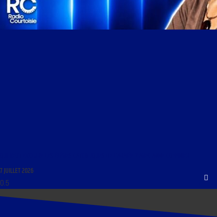
QUI VEUT EXCLURE LES ÉLÈVES CATHOLIQUES DE L’ARMÉE ? AVEC ANNE COFFINIER
7 JUILLET 2026