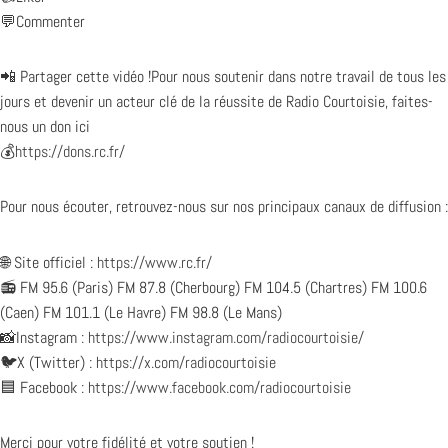
💬Commenter
📲 Partager cette vidéo !Pour nous soutenir dans notre travail de tous les
jours et devenir un acteur clé de la réussite de Radio Courtoisie, faites-
nous un don ici
💰
https://dons.rc.fr/
Pour nous écouter, retrouvez-nous sur nos principaux canaux de diffusion :
🌐 Site officiel :
https://www.rc.fr/
📻 FM 95.6 (Paris) FM 87.8 (Cherbourg) FM 104.5 (Chartres) FM 100.6
(Caen) FM 101.1 (Le Havre) FM 98.8 (Le Mans)
📸Instagram :
https://www.instagram.com/radiocourtoisie/
🐦X (Twitter) :
https://x.com/radiocourtoisie
🟦 Facebook :
https://www.facebook.com/radiocourtoisie
Merci pour votre fidélité et votre soutien !