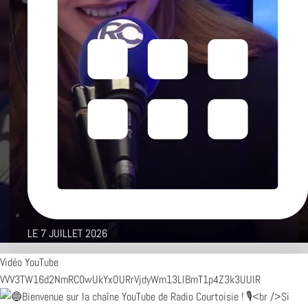
LE
7 JUILLET 2026
Vidéo YouTube
VVV3TW16d2NmRC0wUkYxOURrVjdyWm13LlBmT1p4Z3k3UUlR