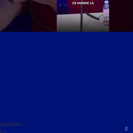
CE QUI MANQUE À LA DROITE AUJOURD’HUI, C’EST DE NE PLUS DÉPENDRE DU REGARD MORAL
DE LA GAUCHE.
8 JUILLET 2026