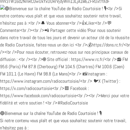
VVV3TW16d2NmRC0wUkYxOURrVjdyWm13LjA1MEZFRUxtYXdF
🔵Bienvenue sur la chaîne YouTube de Radio Courtoisie ! 🎙️
Si notre contenu vous plaît et que vous souhaitez soutenir notre travail,
n’hésitez pas à :