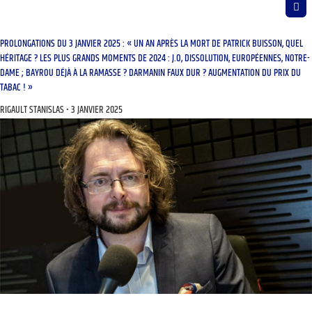
PROLONGATIONS DU 3 JANVIER 2025 : « UN AN APRÈS LA MORT DE PATRICK BUISSON, QUEL
HÉRITAGE ? LES PLUS GRANDS MOMENTS DE 2024 : J.O, DISSOLUTION, EUROPÉENNES, NOTRE-
DAME ; BAYROU DÉJÀ À LA RAMASSE ? DARMANIN FAUX DUR ? AUGMENTATION DU PRIX DU
TABAC ! »
RIGAULT STANISLAS
3 JANVIER 2025