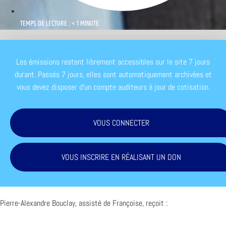
TEMPS DE LECTURE : < 1 MINUTE
Les émissions restent librement accessibles sur le site 7 jours
durant. Passés 7 jours, elles sont automatiquement archivées et
vous devez disposer d'un compte auditeurs à jour de cotisation.
VOUS CONNECTER
VOUS INSCRIRE EN RÉALISANT UN DON
Pierre-Alexandre Bouclay, assisté de Françoise, reçoit :