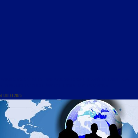
PLANCHES, CASES ET BULLES – UN REGARD SUR LA BANDE DESSINÉE DU 4 JUILLET 2026 :
« LES FONDATEURS DE LA BD. ÉPISODE 1 : TINTIN AU PAYS DES SOVIETS »
4 JUILLET 2026