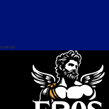
LE MARDIS DE LA MÉMOIRE DU 30 JUIN 2026 : « DE FRANÇOIS 1ER À BONAPARTE : L’HISTOIRE
DES FRANÇAIS DE L’ÉTRANGER, AVEC ANNE MÉZIN »
30 JUIN 2026