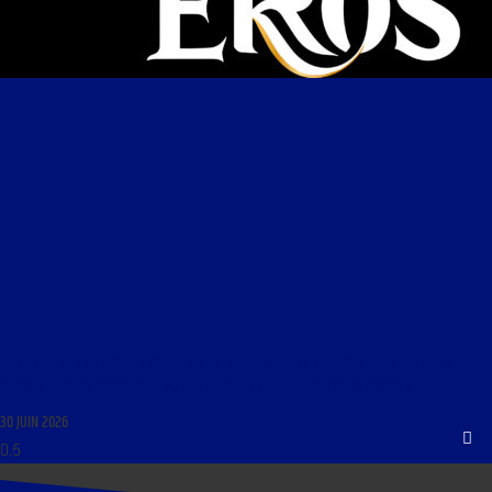
RCMAG DU 30 JUIN 2026 : « PATRIOTES EN RÉSISTANCE : LE COLLECTIF EROS FACE AUX
DÉRIVES LGBT, AU WOKISME ET AU MULTICULTURALISME AVEC YOHAN PAWER »
30 JUIN 2026