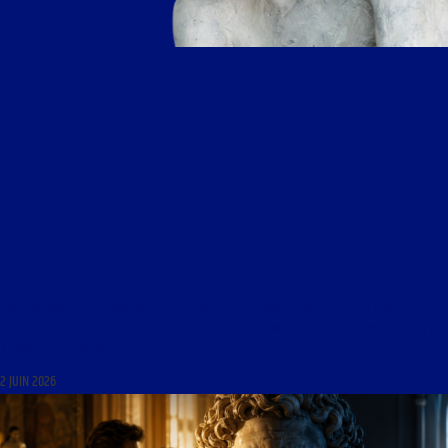
LIBRE JOURNAL DES BEAUX-ARTS DU 2 JUIN 2026 : « L’UNIVERS ARTISTIQUE D’YBAH,
SCULPTRICE : RÉFLEXION SUR LA CRÉATION ET L’EXPRESSIVITÉ DE LA BEAUTÉ VRAIE DE LA VIE
À TRAVERS LA MATIÈRE »
2 JUIN 2026