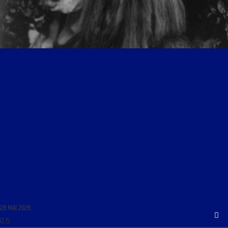
LA TÊTE HORS DE L’EAU DU 28 MAI 2026 : « FRANÇAIS, MARIANNE N’EST PAS TA MÈRE !
CHERCHE DANS L’OPÉRA ET LA LITTÉRATURE L’ÂME DE LA FRANCE »
28 MAI 2026