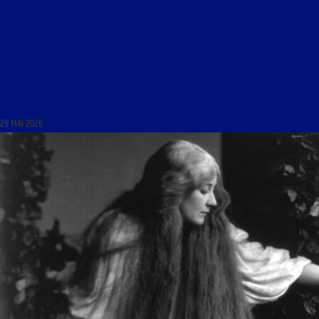
ART ET AFFINITÉS DU 28 MAI 2026 : « MARTIN SCHONGAUER ET HEINRICH ISAAC,
COMPOSITEUR (1/2) »
28 MAI 2026