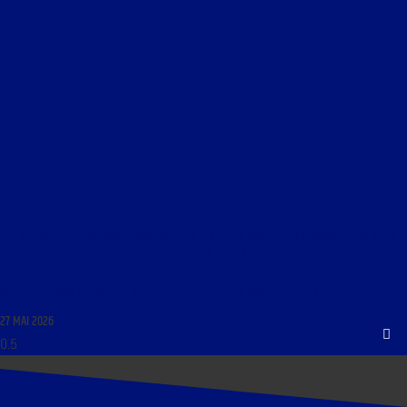
LES RÉPLIQUES DU NOUVEAU CONSERVATEUR DU 27 MAI 2026 : « EUTHANASIE : ÉTAT DE LA
DISCUSSION AU PARLEMENT ET DANS LA SOCIÉTÉ, AVEC 4 INVITÉS : LE DÉPUTÉ PATRICK
HETZEL, LE PRATICIEN FRANCIS JUBERT, LA MILITANTE MARIE-LYS PÉLISSIER ET PAUL-MARIE
COÛTEAUX, POUR DÉCRYPTER LES ENJEUX CACHÉS DE CE PROJET DE LOI »
27 MAI 2026