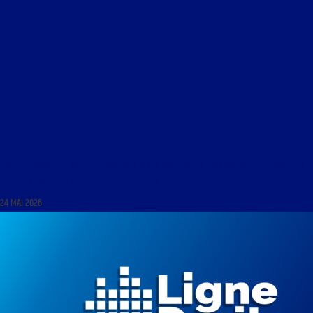
LIBRE JOURNAL DES AMITIÉS FRANÇAISES DU 24 MAI 2026 : « JEAN ANOUILH, LE TEMPS DES
CHEFS D’ŒUVRE ; LA SALLE DU JEU DE PAUME »
24 MAI 2026