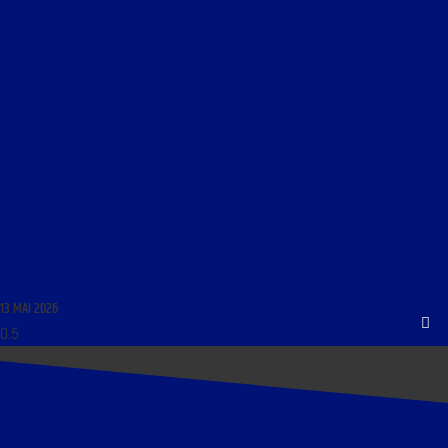
LES RÉPLIQUES DU NOUVEAU CONSERVATEUR DU 13 MAI 2026 : « RETOUR SUR UNE
SPÉCIALITÉ FRANÇAISE ; LE VALET DE CŒUR »
13 MAI 2026