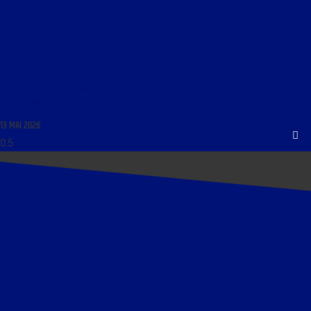
LIBRE JOURNAL DES ÉCONOMISTES DU 13 MAI 2026 : « L’INFORTUNE DU MONDE MUSULMAN
EST-ELLE INÉLUCTABLE ? »
13 MAI 2026