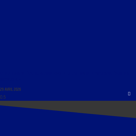
LA TÊTE HORS DE L’EAU DU 29 AVRIL 2026 : « LUTTER CONTRE LE POPULISME, L’ALIBI DES
DICTATURES »
29 AVRIL 2026