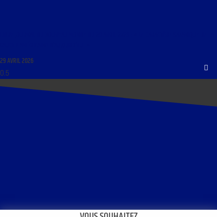
LIBRE JOURNAL DU NOUVEAU MONDE DU 29 AVRIL 2026 : « LE CARACTÈRE SATANIQUE DE LA
GAUCHE AMÉRICAINE D’AUJOURD’HUI »
29 AVRIL 2026
VOUS SOUHAITEZ