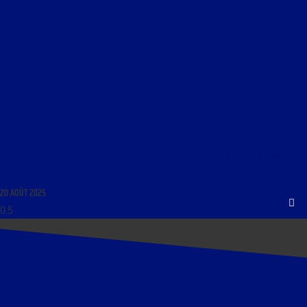
RCMAG DU 20 AOÛT 2025 : « VÉRITÉ ET JUSTICE POUR LES VICTIMES DES VACCINS ANTI-
COVID »
20 AOÛT 2025