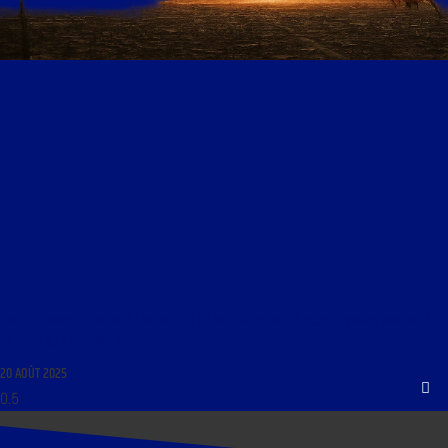
LIBRE JOURNAL DU NOUVEAU MONDE DU 20 AOÛT 2025 : « LES QUATRE-VINGTS ANS DE LA
VICTOIRE SUR LE JAPON »
20 AOÛT 2025