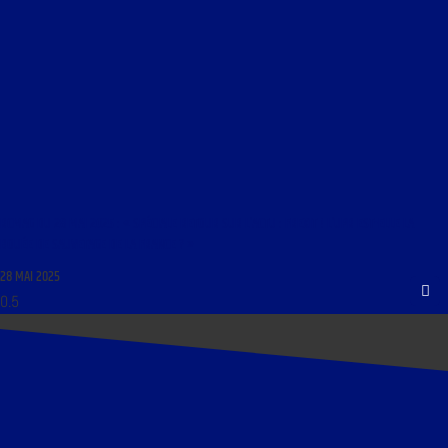
RCMAG DU 28 MAI 2025 : « SPÉCIALE RETOUR SUR L’ACTU : FREXIT ! L’UPR EST-ELLE LA
BOUÉE DE SAUVETAGE DE LA FRANCE ? »
28 MAI 2025