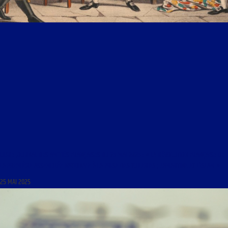
LIBRE JOURNAL DES AMITIÉS FRANÇAISES DU 25 MAI 2025 : « LA RÉVOLUTION FRANÇAISE DE
LA PREMIÈRE ASSEMBLÉE NATIONALE À LA PRISE DES TUILERIES ; LAMARTINE ET L’ISLAM »
25 MAI 2025