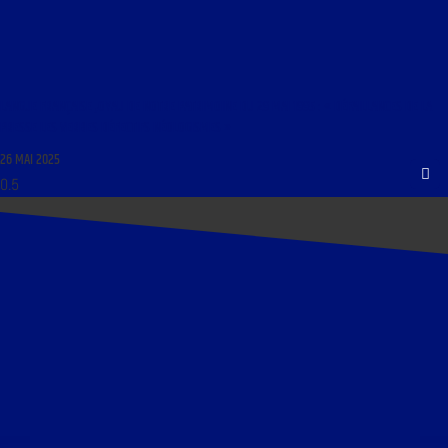
LANGUE FRANÇAISE JOYAU DE NOTRE PATRIMOINE DU 29 MAI 1995 : « DÉFAILLANCES DE LA
PRESSE LES VERBES DÉFECTIFS NÉOLOGISMES »
26 MAI 2025