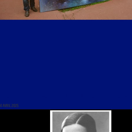
LE FLORILÈGE DES ARTS DU 4 AVRIL 2025 : « UN PEINTRE AU SERVICE DE L’ART DE VIVRE »
4 AVRIL 2025