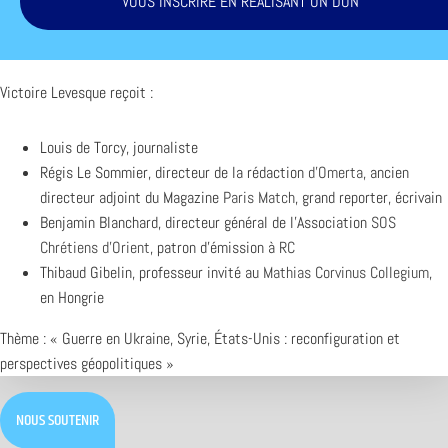
VOUS INSCRIRE EN RÉALISANT UN DON
Victoire Levesque reçoit :
Louis de Torcy, journaliste
Régis Le Sommier, directeur de la rédaction
d’Omerta
, ancien
directeur adjoint du Magazine
Paris Match
, grand reporter, écrivain
Benjamin Blanchard, directeur général de l’Association
SOS
Chrétiens d’Orient
, patron d’émission à
RC
Thibaud Gibelin, professeur invité au
Mathias Corvinus Collegium
,
en Hongrie
Thème : « Guerre en Ukraine, Syrie, États-Unis : reconfiguration et
perspectives géopolitiques »
NOUS SOUTENIR