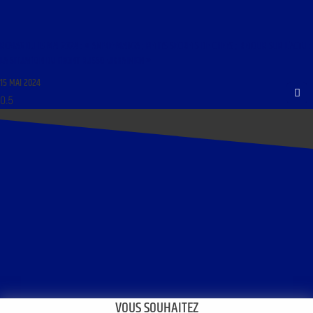
RCMAG DU 15 MAI 2024 : « ANIME-MANGA ; PETITS SECRETS DE CHEFS ; RETOUR SUR L’ACTU :
LA SITUATION DU FRONT RUSSO-UKRAINIEN »
15 MAI 2024
VOUS SOUHAITEZ