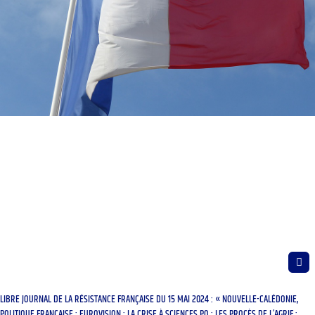
LIBRE JOURNAL DE LA RÉSISTANCE FRANÇAISE DU 15 MAI 2024 : « NOUVELLE-CALÉDONIE,
POLITIQUE FRANÇAISE ; EUROVISION ; LA CRISE À SCIENCES PO ; LES PROCÈS DE L’AGRIF ;