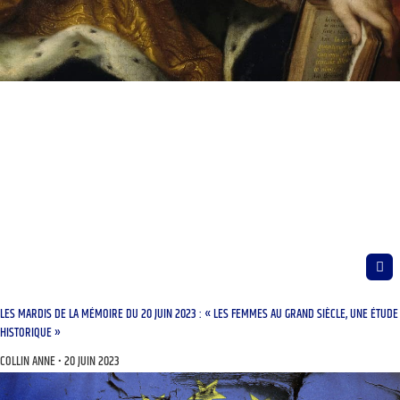
LIBRE JOURNAL « PROPOS D’ATELIER » DU 28 DÉCEMBRE 2010 : « LE POLYÈDRE ;
TRADUCTION DE LA BIBLE D’APRÈS L’HÉBREU ; FIGURATION ET INCARNATION »
LEJEUNE PHILIPPE
20 JUIN 2023