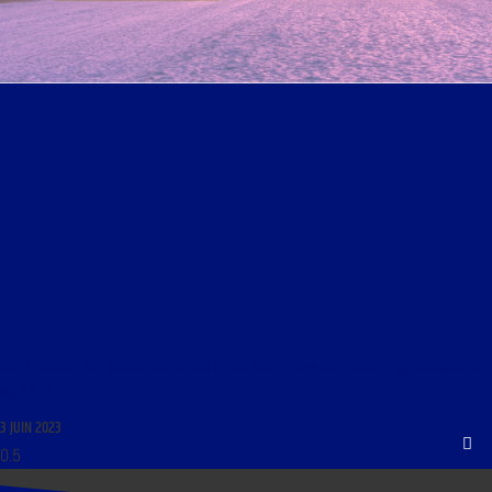
LIBRE JOURNAL DES CONTROVERSES DU 3 JUIN 2023 : « UKRAINE, RUSSIE : QUI GAGNERA LA
GUERRE ? »
3 JUIN 2023