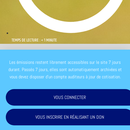
TEMPS DE LECTURE : < 1 MINUTE
Les émissions restent librement accessibles sur le site 7 jours
durant. Passés 7 jours, elles sont automatiquement archivées et
vous devez disposer d'un compte auditeurs à jour de cotisation.
VOUS CONNECTER
VOUS INSCRIRE EN RÉALISANT UN DON