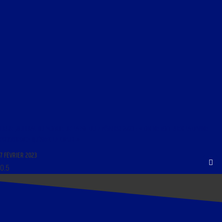
LIBRE JOURNAL DU MONDE DE LA FOI DU 7 FÉVRIER 2023 : « ON NE VOIT BIEN LA DIVINE
PROVIDENCE QU’AVEC LE CŒUR »
7 FÉVRIER 2023