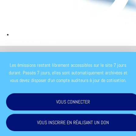
TEMPS DE LECTURE : < 1 MINUTE
Les émissions restent librement accessibles sur le site 7 jours
durant. Passés 7 jours, elles sont automatiquement archivées et
vous devez disposer d'un compte auditeurs à jour de cotisation.
VOUS CONNECTER
VOUS INSCRIRE EN RÉALISANT UN DON