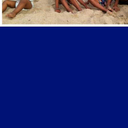
LIBRE JOURNAL DE LA PLUS GRANDE FRANCE DU 15 OCTOBRE 2022 : « AIDE SOCIALE À
L’ENFANCE : QUAND L’ENFANCE EST DÉTRUITE PAR LES SUBVENTIONS ET L’IDÉOLOGIE ;
ACTUALITÉ VUE DU DROIT : GRÈVE DES RAFFINERIE, LE DROIT DE RÉQUISITION EST-IL UNE
NÉGATION DU DROIT DE GRÈVE ? ; CHRONIQUE DU GRAND EST : GUERRE ARMÉNO-AZÉRIE,
L’HYPOCRISIE OCCIDENTALE »