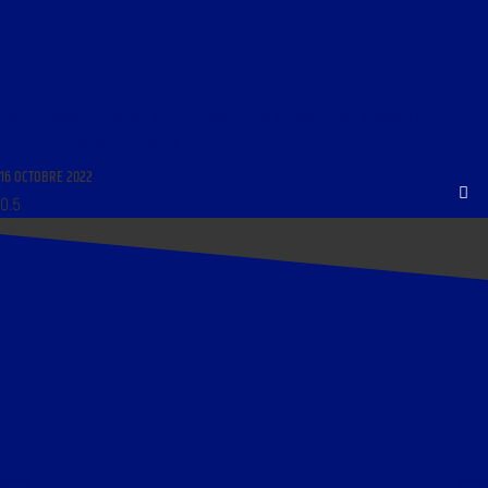
LIBRE JOURNAL DE LUMIÈRE DE L’ESPÉRANCE DU 16 OCTOBRE 2022 : « POINT D’ACTUALITÉ
MÉDICALE ; L’ENFANCE EN DANGER »
16 OCTOBRE 2022