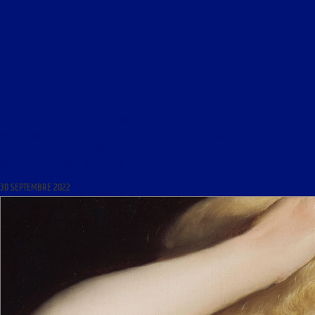
CLUB DE LA PRESSE DE RADIO COURTOISIE DU 30 SEPTEMBRE 2022 : « FUITES DE GAZ EN
MER DU NORD ; LA VIDÉO DES ÉLUS DE STAINS ; COMMENT MACRON RÉVÈLE SA POLITIQUE
MIGRATOIRE AUX PRÉFETS ; POUR QUI ROULE URSULA VON DER LEYEN ? L’ÉTONNANTE
RÉFORME DE LA POLICE JUDICIAIRE »
30 SEPTEMBRE 2022