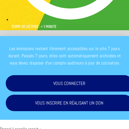
TEMPS DE LECTURE : < 1 MINUTE
Les émissions restent librement accessibles sur le site 7 jours
durant. Passés 7 jours, elles sont automatiquement archivées et
vous devez disposer d'un compte auditeurs à jour de cotisation.
VOUS CONNECTER
VOUS INSCRIRE EN RÉALISANT UN DON