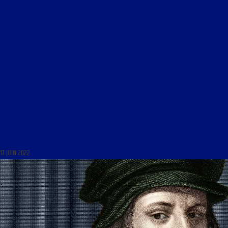
LIBRE JOURNAL DE LA DOUCEUR DE VIVRE DU 17 JUIN 2022 : “LES GRANDES BATAILLES DE
L’HISTOIRE DE FRANCE AU CINÉMA ; L’ÉROTISME DES ANNÉES « ART DÉCO » ; LIBERTÉ
D’EXPRESSION POUR LES ARTS ÉROTIQUES »
17 JUIN 2022