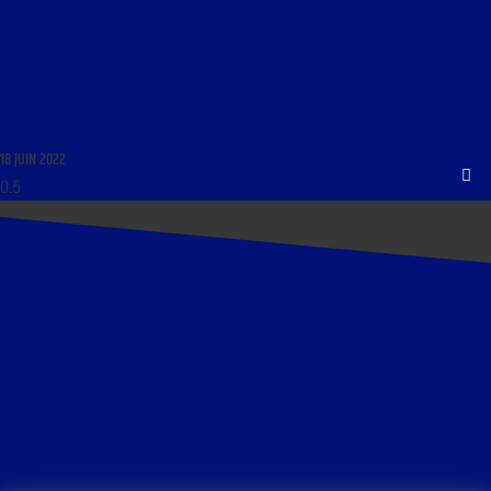
LIBRE JOURNAL DE LA JEUNESSE DU 18 JUIN 2022 : « MISSIONS HUMANITAIRES SUR LE
THÉÂTRE D’OPÉRATION UKRAINIEN »
18 JUIN 2022