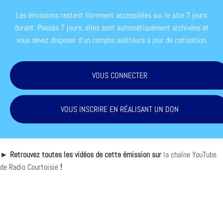
Les émissions restent librement accessibles sur le site 7 jours
durant. Passés 7 jours, elles sont automatiquement archivées et
vous devez disposer d'un compte auditeurs à jour de cotisation.
VOUS CONNECTER
VOUS INSCRIRE EN RÉALISANT UN DON
► Retrouvez toutes les vidéos de cette émission sur
la chaîne YouTube
de Radio Courtoisie
!