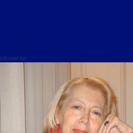
LIBRE JOURNAL DU LUNDI SOIR DU 6 DÉCEMBRE 2021 : « LE RENDEZ-VOUS DE LA
RÉINFORMATION ; CHRONIQUE DE LA VIE EN ROSE : GOURMANDISES DE DÉCEMBRE. LA SAINT-
NICOLAS, LE MARCHÉ DE NOËL ET LA FÊTE FORAINE SONT DE RETOUR À PARIS »
6 DÉCEMBRE 2021