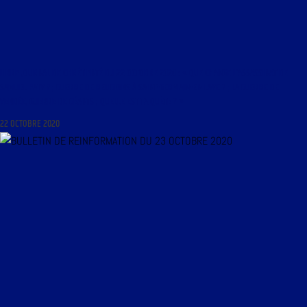
LIBRE JOURNAL DE CHRÉTIENTÉ DU 22 OCTOBRE 2020 : « QUE CHANGE L’ASSASSINAT DE
SAMUEL PATY ? ; GUERRE DE RELIGIONS À SAINT-GERMAIN-EN-LAYE ? ; LA GUERRE DE
VENDÉE, GUERRE DE GÉANTS ; QUELLE EST TA QUÊTE ? »
22 OCTOBRE 2020